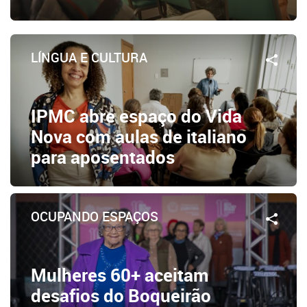
LÍNGUA E CULTURA
IPMC abre espaço do Vida
Nova com aulas de italiano
para aposentados
OCUPANDO ESPAÇOS
Mulheres 60+ aceitam
desafios do Boqueirão